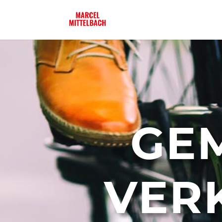
GE
VER