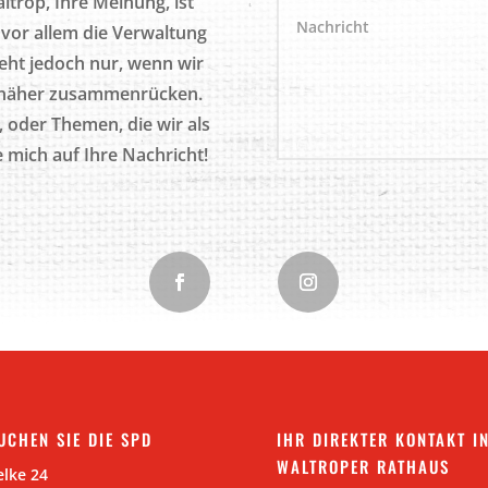
trop, Ihre Meinung, ist
h vor allem die Verwaltung
geht jedoch nur, wenn wir
 näher zusammenrücken.
, oder Themen, die wir als
 mich auf Ihre Nachricht!
UCHEN SIE DIE SPD
IHR DIREKTER KONTAKT I
WALTROPER RATHAUS
lke 24