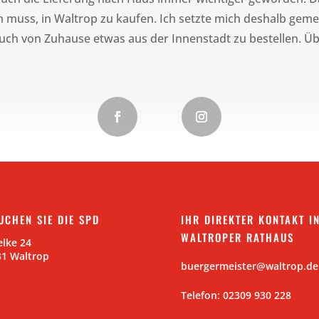
n muss, in Waltrop zu kaufen. Ich setzte mich deshalb geme
auch von Zuhause etwas aus der Innenstadt zu bestellen. Übe
UCHEN SIE DIE SPD
IHR DIREKTER KONTAKT I
WALTROPER RATHAUS
lke 24
31 Waltrop
buergermeister@waltrop.de
Telefon: 02309 930 228